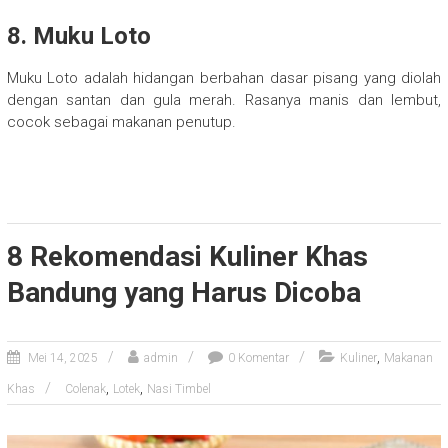
8. Muku Loto
Muku Loto adalah hidangan berbahan dasar pisang yang diolah
dengan santan dan gula merah. Rasanya manis dan lembut,
cocok sebagai makanan penutup.
8 Rekomendasi Kuliner Khas
Bandung yang Harus Dicoba
,
Mei 14, 2025
admin
0 Komentar
Kuliner
Makanan
,
,
Khas
Colenak
Lotek
Nasi Timbel