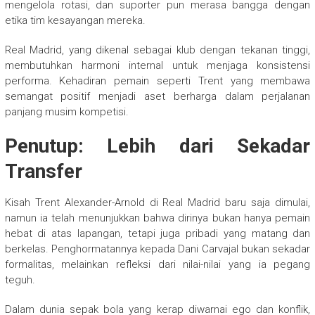
mengelola rotasi, dan suporter pun merasa bangga dengan
etika tim kesayangan mereka.
Real Madrid, yang dikenal sebagai klub dengan tekanan tinggi,
membutuhkan harmoni internal untuk menjaga konsistensi
performa. Kehadiran pemain seperti Trent yang membawa
semangat positif menjadi aset berharga dalam perjalanan
panjang musim kompetisi.
Penutup: Lebih dari Sekadar
Transfer
Kisah Trent Alexander-Arnold di Real Madrid baru saja dimulai,
namun ia telah menunjukkan bahwa dirinya bukan hanya pemain
hebat di atas lapangan, tetapi juga pribadi yang matang dan
berkelas. Penghormatannya kepada Dani Carvajal bukan sekadar
formalitas, melainkan refleksi dari nilai-nilai yang ia pegang
teguh.
Dalam dunia sepak bola yang kerap diwarnai ego dan konflik,