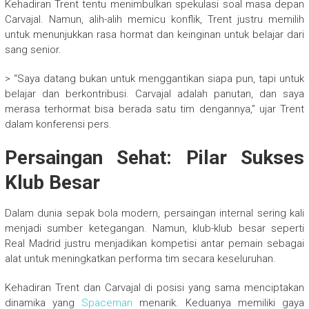
Kehadiran Trent tentu menimbulkan spekulasi soal masa depan
Carvajal. Namun, alih-alih memicu konflik, Trent justru memilih
untuk menunjukkan rasa hormat dan keinginan untuk belajar dari
sang senior.
> “Saya datang bukan untuk menggantikan siapa pun, tapi untuk
belajar dan berkontribusi. Carvajal adalah panutan, dan saya
merasa terhormat bisa berada satu tim dengannya,” ujar Trent
dalam konferensi pers.
Persaingan Sehat: Pilar Sukses
Klub Besar
Dalam dunia sepak bola modern, persaingan internal sering kali
menjadi sumber ketegangan. Namun, klub-klub besar seperti
Real Madrid justru menjadikan kompetisi antar pemain sebagai
alat untuk meningkatkan performa tim secara keseluruhan.
Kehadiran Trent dan Carvajal di posisi yang sama menciptakan
dinamika yang
Spaceman
menarik. Keduanya memiliki gaya