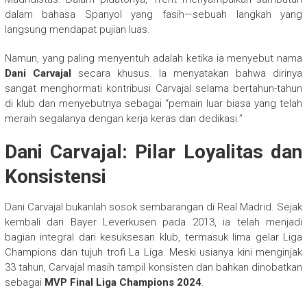
dalam bahasa Spanyol yang fasih—sebuah langkah yang
langsung mendapat pujian luas.
Namun, yang paling menyentuh adalah ketika ia menyebut nama
Dani Carvajal
secara khusus. Ia menyatakan bahwa dirinya
sangat menghormati kontribusi Carvajal selama bertahun-tahun
di klub dan menyebutnya sebagai “pemain luar biasa yang telah
meraih segalanya dengan kerja keras dan dedikasi.”
Dani Carvajal: Pilar Loyalitas dan
Konsistensi
Dani Carvajal bukanlah sosok sembarangan di Real Madrid. Sejak
kembali dari Bayer Leverkusen pada 2013, ia telah menjadi
bagian integral dari kesuksesan klub, termasuk lima gelar Liga
Champions dan tujuh trofi La Liga. Meski usianya kini menginjak
33 tahun, Carvajal masih tampil konsisten dan bahkan dinobatkan
sebagai
MVP Final Liga Champions 2024
.