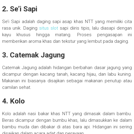
2. Se’i Sapi
Se’i Sapi adalah daging sapi asap khas NTT yang memiliki cita
rasa unik. Daging
situs slot
sapi diiris tipis, lalu diasapi dengan
kayu khusus hingga matang. Proses pengasapan ini
memberikan aroma khas dan tekstur yang lembut pada daging.
3. Catemak Jagung
Catemak Jagung adalah hidangan berbahan dasar jagung yang
dicampur dengan kacang tanah, kacang hijau, dan labu kuning.
Makanan ini biasanya disajikan sebagai makanan penutup atau
camilan sehat.
4. Kolo
Kolo adalah nasi bakar khas NTT yang dimasak dalam bambu.
Beras dicampur dengan bumbu khas, lalu dimasukkan ke dalam
bambu muda dan dibakar di atas bara api. Hidangan ini sering
disajikan dalam acara adat dan perayaan.