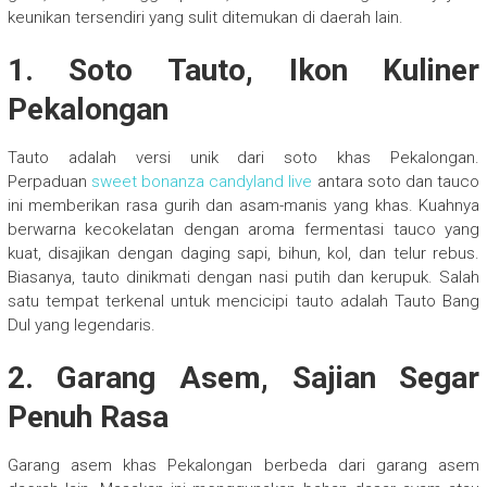
keunikan tersendiri yang sulit ditemukan di daerah lain.
1. Soto Tauto, Ikon Kuliner
Pekalongan
Tauto adalah versi unik dari soto khas Pekalongan.
Perpaduan
sweet bonanza candyland live
antara soto dan tauco
ini memberikan rasa gurih dan asam-manis yang khas. Kuahnya
berwarna kecokelatan dengan aroma fermentasi tauco yang
kuat, disajikan dengan daging sapi, bihun, kol, dan telur rebus.
Biasanya, tauto dinikmati dengan nasi putih dan kerupuk. Salah
satu tempat terkenal untuk mencicipi tauto adalah Tauto Bang
Dul yang legendaris.
2. Garang Asem, Sajian Segar
Penuh Rasa
Garang asem khas Pekalongan berbeda dari garang asem