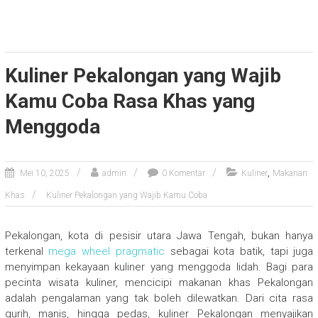
Kuliner Pekalongan yang Wajib
Kamu Coba Rasa Khas yang
Menggoda
,
Mei 10, 2025
admin
0 Komentar
Kuliner
Makanan
Khas
Kuliner Pekalongan yang Wajib Kamu Coba
Pekalongan, kota di pesisir utara Jawa Tengah, bukan hanya
terkenal
mega wheel pragmatic
sebagai kota batik, tapi juga
menyimpan kekayaan kuliner yang menggoda lidah. Bagi para
pecinta wisata kuliner, mencicipi makanan khas Pekalongan
adalah pengalaman yang tak boleh dilewatkan. Dari cita rasa
gurih, manis, hingga pedas, kuliner Pekalongan menyajikan