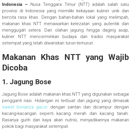
Indonesia –
Nusa Tenggara Timur (NTT) adalah salah satu
provinsi di Indonesia yang memiliki kekayaan kuliner unik dan
bercita rasa khas. Dengan bahan-bahan lokal yang melimpah,
makanan khas NTT menawarkan kelezatan yang autentik dan
menggugah selera. Dari olahan jagung hingga daging asap,
kuliner NTT mencerminkan budaya dan tradisi masyarakat
setempat yang telah diwariskan turun-temurun.
Makanan Khas NTT yang Wajib
Dicoba
1. Jagung Bose
Jagung Bose adalah makanan khas NTT yang digunakan sebagai
pengganti nasi. Hidangan ini terbuat dari jagung yang dimasak
sweet bonanza gacor
dengan santan dan dicampur dengan
kacang-kacangan seperti kacang merah dan kacang tanah.
Rasanya gurih dan kaya akan nutrisi, menjadikannya makanan
pokok bagi masyarakat setempat.