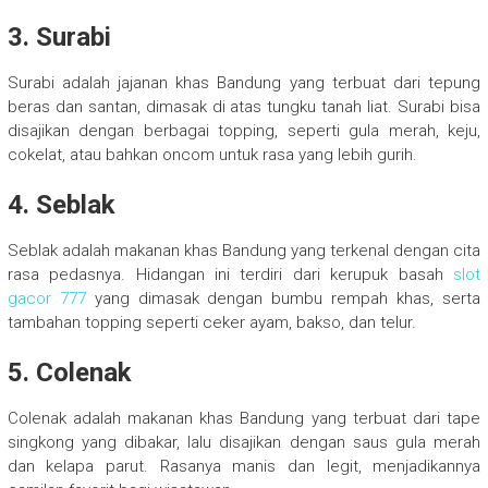
3. Surabi
Surabi adalah jajanan khas Bandung yang terbuat dari tepung
beras dan santan, dimasak di atas tungku tanah liat. Surabi bisa
disajikan dengan berbagai topping, seperti gula merah, keju,
cokelat, atau bahkan oncom untuk rasa yang lebih gurih.
4. Seblak
Seblak adalah makanan khas Bandung yang terkenal dengan cita
rasa pedasnya. Hidangan ini terdiri dari kerupuk basah
slot
gacor 777
yang dimasak dengan bumbu rempah khas, serta
tambahan topping seperti ceker ayam, bakso, dan telur.
5. Colenak
Colenak adalah makanan khas Bandung yang terbuat dari tape
singkong yang dibakar, lalu disajikan dengan saus gula merah
dan kelapa parut. Rasanya manis dan legit, menjadikannya