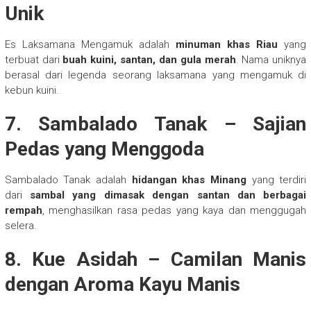
Unik
Es Laksamana Mengamuk adalah
minuman khas Riau
yang
terbuat dari
buah kuini, santan, dan gula merah
. Nama uniknya
berasal dari legenda seorang laksamana yang mengamuk di
kebun kuini.
7. Sambalado Tanak – Sajian
Pedas yang Menggoda
Sambalado Tanak adalah
hidangan khas Minang
yang terdiri
dari
sambal yang dimasak dengan santan dan berbagai
rempah
, menghasilkan rasa pedas yang kaya dan menggugah
selera.
8. Kue Asidah – Camilan Manis
dengan Aroma Kayu Manis