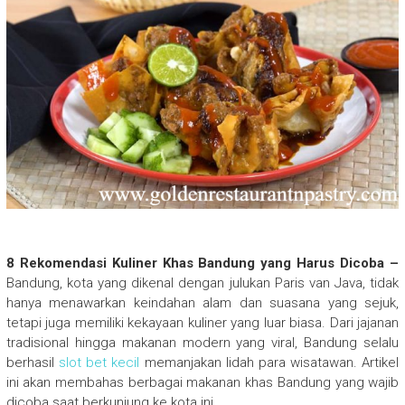
8 Rekomendasi Kuliner Khas Bandung yang Harus Dicoba –
Bandung, kota yang dikenal dengan julukan Paris van Java, tidak
hanya menawarkan keindahan alam dan suasana yang sejuk,
tetapi juga memiliki kekayaan kuliner yang luar biasa. Dari jajanan
tradisional hingga makanan modern yang viral, Bandung selalu
berhasil
slot bet kecil
memanjakan lidah para wisatawan. Artikel
ini akan membahas berbagai makanan khas Bandung yang wajib
dicoba saat berkunjung ke kota ini.