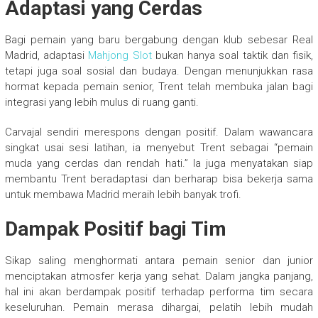
Adaptasi yang Cerdas
Bagi pemain yang baru bergabung dengan klub sebesar Real
Madrid, adaptasi
Mahjong Slot
bukan hanya soal taktik dan fisik,
tetapi juga soal sosial dan budaya. Dengan menunjukkan rasa
hormat kepada pemain senior, Trent telah membuka jalan bagi
integrasi yang lebih mulus di ruang ganti.
Carvajal sendiri merespons dengan positif. Dalam wawancara
singkat usai sesi latihan, ia menyebut Trent sebagai “pemain
muda yang cerdas dan rendah hati.” Ia juga menyatakan siap
membantu Trent beradaptasi dan berharap bisa bekerja sama
untuk membawa Madrid meraih lebih banyak trofi.
Dampak Positif bagi Tim
Sikap saling menghormati antara pemain senior dan junior
menciptakan atmosfer kerja yang sehat. Dalam jangka panjang,
hal ini akan berdampak positif terhadap performa tim secara
keseluruhan. Pemain merasa dihargai, pelatih lebih mudah