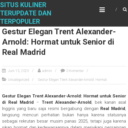
Skip
SITUS KULINER
to
TERUPDATE DAN
content
TERPOPULER
Gestur Elegan Trent Alexander-
Arnold: Hormat untuk Senior di
Real Madrid
Juni 13, 2025
admin
0 Komentar
Uncategorized
Gestur Elegan Trent Alexander-Arnold: Hormat
Gestur Elegan Trent Alexander-Arnold: Hormat untuk Senior
di Real Madrid
–
Trent Alexander-Arnold
, bek kanan asal
Inggris yang baru saja resmi bergabung dengan
Real Madrid
,
langsung mencuri perhatian bukan hanya karena statusnya
sebagai rekrutan besar musim panas 2025, tetapi juga karena
sikap hormat dan kedewasaannya dalam menyikapi persaingan