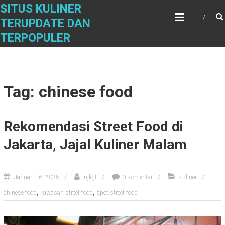
Skip
SITUS KULINER
to
TERUPDATE DAN
content
TERPOPULER
Tag: chinese food
Rekomendasi Street Food di
Jakarta, Jajal Kuliner Malam
Januari 16, 2025
lnjlojt
0 Komentar
Kuliner
,
,
chinese food
kawasan street food
spot street food