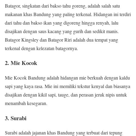
Batagor, singkatan dari bakso tahu goreng, adalah salah satu
makanan khas Bandung yang paling terkenal. Hidangan ini terdiri
dari tahu dan bakso ikan yang digoreng hingga renyah, lalu
disajikan dengan saus kacang yang gurih dan sedikit manis.
Batagor Kingsley dan Batagor Riri adalah dua tempat yang
terkenal dengan kelezatan batagornya.
2. Mie Kocok
Mie Kocok Bandung adalah hidangan mie berkuah dengan kaldu
sapi yang kaya rasa. Mie ini memiliki tekstur kenyal dan biasanya
disajikan dengan kikil sapi, tauge, dan perasan jeruk nipis untuk
menambah kesegaran.
3. Surabi
Surabi adalah jajanan khas Bandung yang terbuat dari tepung