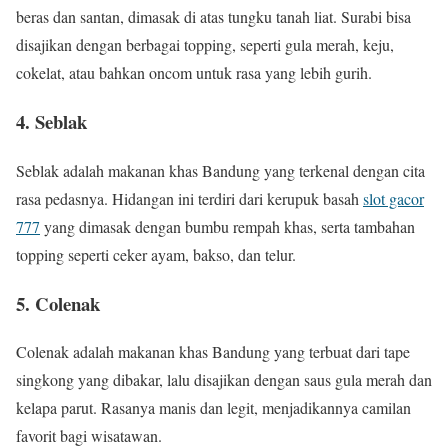
beras dan santan, dimasak di atas tungku tanah liat. Surabi bisa
disajikan dengan berbagai topping, seperti gula merah, keju,
cokelat, atau bahkan oncom untuk rasa yang lebih gurih.
4. Seblak
Seblak adalah makanan khas Bandung yang terkenal dengan cita
rasa pedasnya. Hidangan ini terdiri dari kerupuk basah
slot gacor
777
yang dimasak dengan bumbu rempah khas, serta tambahan
topping seperti ceker ayam, bakso, dan telur.
5. Colenak
Colenak adalah makanan khas Bandung yang terbuat dari tape
singkong yang dibakar, lalu disajikan dengan saus gula merah dan
kelapa parut. Rasanya manis dan legit, menjadikannya camilan
favorit bagi wisatawan.