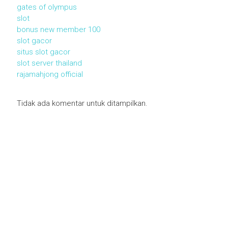
gates of olympus
slot
bonus new member 100
slot gacor
situs slot gacor
slot server thailand
rajamahjong official
Tidak ada komentar untuk ditampilkan.