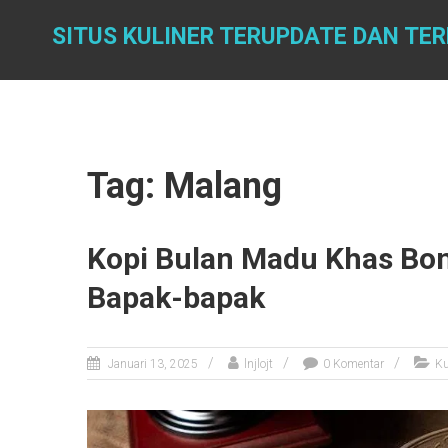
Skip
to
SITUS KULINER TERUPDATE DAN TE
content
Tag: Malang
Kopi Bulan Madu Khas Bon
Bapak-bapak
Januari 13, 2025
lnjlojt
0 Komentar
Ku