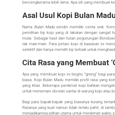
bercengkerama lebih lama. Apa sih yang membuat kopi i
Asal Usul Kopi Bulan Mad
Nama
Bulan Madu
sendiri memiliki cerita unik. Ko
pemilihan biji kopi yang di lakukan dengan sangat h
mulai. Sebagai hasil dari hutan pegunungan Bondow
tak main-main. Para petani kopi di kawasan ini m
selektif dan hanya memilih biji terbaik untuk menghasi
Cita Rasa yang Membuat ‘
Apa yang membuat kopi ini begitu “greng” bagi para
biasa. Kopi Bulan Madu memiliki profil rasa yang k
yang khas. Beberapa penikmat kopi bahkan menga
untuk menemani obrolan santai di warung kopi atau ba
Bagi para bapak-bapak yang biasanya kurang tertari
Rasanya yang kuat namun tidak terlalu pahit, di ta
menjadikannya pilihan utama untuk menikmati waktu