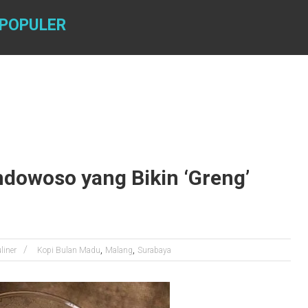
RPOPULER
dowoso yang Bikin ‘Greng’
,
,
liner
Kopi Bulan Madu
Malang
Surabaya