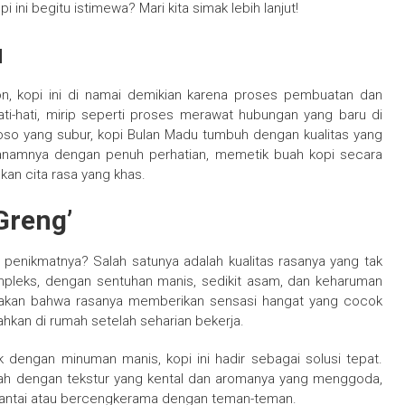
ni begitu istimewa? Mari kita simak lebih lanjut!
u
non, kopi ini di namai demikian karena proses pembuatan dan
ati-hati, mirip seperti proses merawat hubungan yang baru di
oso yang subur, kopi Bulan Madu tumbuh dengan kualitas yang
enanamnya dengan penuh perhatian, memetik buah kopi secara
lkan cita rasa yang khas.
Greng’
 penikmatnya? Salah satunya adalah kualitas rasanya yang tak
ompleks, dengan sentuhan manis, sedikit asam, dan keharuman
takan bahwa rasanya memberikan sensasi hangat yang cocok
hkan di rumah setelah seharian bekerja.
k dengan minuman manis, kopi ini hadir sebagai solusi tepat.
mbah dengan tekstur yang kental dan aromanya yang menggoda,
 santai atau bercengkerama dengan teman-teman.