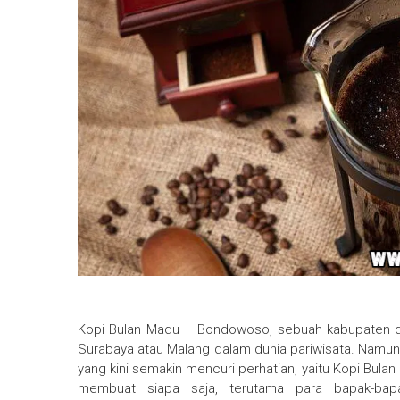
Kopi Bulan Madu – Bondowoso, sebuah kabupaten di
Surabaya atau Malang dalam dunia pariwisata. Namun, 
yang kini semakin mencuri perhatian, yaitu Kopi Bula
membuat siapa saja, terutama para bapak-bap