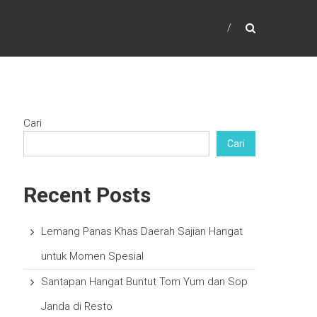
Cari
Cari
Recent Posts
Lemang Panas Khas Daerah Sajian Hangat
untuk Momen Spesial
Santapan Hangat Buntut Tom Yum dan Sop
Janda di Resto