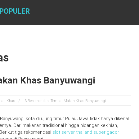
RPOPULER
as
akan Khas Banyuwangi
nan Khas
3 Rekomendasi Tempat Makan Khas Banyuwangi
Banyuwangi kota di ujung timur Pulau Jawa tidak hanya dikenal
rnya. Dari makanan tradisional hingga hidangan kekinian,
Berikut tiga rekomendasi
slot server thailand super gacor