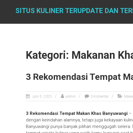
Skip
to
SITUS KULINER TERUPDATE DAN TE
content
Kategori: Makanan Kh
3 Rekomendasi Tempat M
Juni 5, 2025
admin
0 Komentar
Maka
3 Rekomendasi Tempat Makan Khas Banyuwangi
– 
dengan keindahan alamnya, tetapi juga kekayaan kuline
Banyuwangi punya banyak pilihan menggugah selera. 