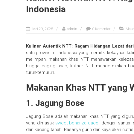
Indonesia
Mei 29, 2025
admin
0 Komentar
Maka
Kuliner Autentik NTT: Ragam Hidangan Lezat dar
satu provinsi di Indonesia yang memiliki kekayaan ku
melimpah, makanan khas NTT menawarkan kelezata
hingga daging asap, kuliner NTT mencerminkan bud
turun-temurun.
Makanan Khas NTT yang W
1. Jagung Bose
Jagung Bose adalah makanan khas NTT yang digunaka
yang dimasak
sweet bonanza gacor
dengan santan 
dan kacang tanah. Rasanya gurih dan kaya akan nutr