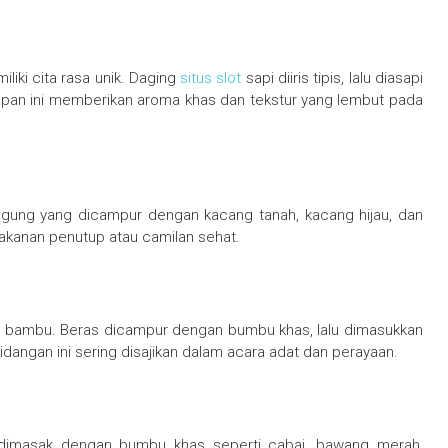
liki cita rasa unik. Daging
situs slot
sapi diiris tipis, lalu diasapi
pan ini memberikan aroma khas dan tekstur yang lembut pada
gung yang dicampur dengan kacang tanah, kacang hijau, dan
makanan penutup atau camilan sehat.
m bambu. Beras dicampur dengan bumbu khas, lalu dimasukkan
dangan ini sering disajikan dalam acara adat dan perayaan.
 dimasak dengan bumbu khas seperti cabai, bawang merah,