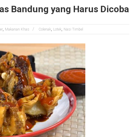
has Bandung yang Harus Dicoba
,
,
,
er
Makanan Khas
Colenak
Lotek
Nasi Timbel