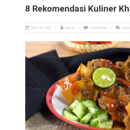
8 Rekomendasi Kuliner K
Mei 14, 2025
admin
0 Komentar
Kulin