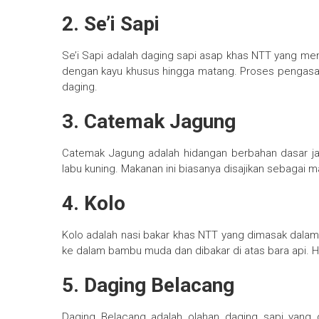
2. Se’i Sapi
Se’i Sapi adalah daging sapi asap khas NTT yang memi
dengan kayu khusus hingga matang. Proses pengasa
daging.
3. Catemak Jagung
Catemak Jagung adalah hidangan berbahan dasar ja
labu kuning. Makanan ini biasanya disajikan sebagai 
4. Kolo
Kolo adalah nasi bakar khas NTT yang dimasak dala
ke dalam bambu muda dan dibakar di atas bara api. Hi
5. Daging Belacang
Daging Belacang adalah olahan daging sapi yang