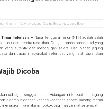
,
,
nan Khas
Catemak Jagung
Daging Belacang
Jagung Bose
i Timur Indonesia –
Nusa Tenggara Timur (NTT) adalah salah
liner unik dan bercita rasa khas. Dengan bahan-bahan lokal yang
n yang autentik dan menggugah selera. Dari olahan jagung
aya dan tradisi masyarakat setempat yang telah diwariskan
ajib Dicoba
n sebagai pengganti nasi. Hidangan ini terbuat dari jagung
dan dicampur dengan kacang-kacangan seperti kacang merah
isi, menjadikannya makanan pokok bagi masyarakat setempat.