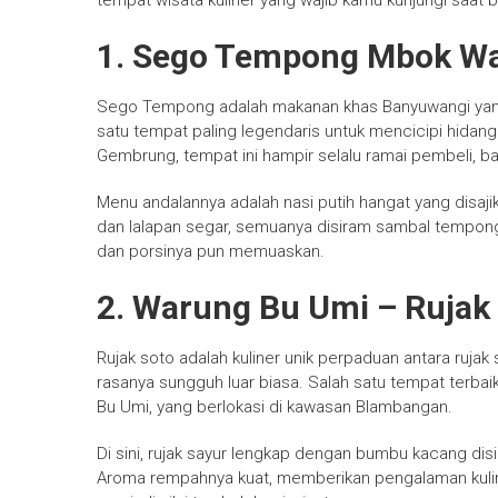
tempat wisata kuliner yang wajib kamu kunjungi saat 
1. Sego Tempong Mbok W
Sego Tempong adalah makanan khas Banyuwangi yang
satu tempat paling legendaris untuk mencicipi hidan
Gembrung, tempat ini hampir selalu ramai pembeli, b
Menu andalannya adalah nasi putih hangat yang disaji
dan lalapan segar, semuanya disiram sambal tempong
dan porsinya pun memuaskan.
2. Warung Bu Umi – Rujak
Rujak soto adalah kuliner unik perpaduan antara rujak 
rasanya sungguh luar biasa. Salah satu tempat terba
Bu Umi, yang berlokasi di kawasan Blambangan.
Di sini, rujak sayur lengkap dengan bumbu kacang disi
Aroma rempahnya kuat, memberikan pengalaman kuliner