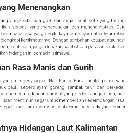
h yang Menenangkan
yang punya cita rasa gurih dan segar. Kuah soto yang bening,
rikan sensasi yang menenangkan dan menghangatkan. Satu
inta pada rasa yang begitu kaya. Sate ayam atau telur rebus
melengkapi kenikmatannya. Dengan tambahan ketupat atau nasi,
a. Tentu saja, jangan lupakan sambal dan perasan jeruk nipis
an hidangan ini semakin istimewa.
uan Rasa Manis dan Gurih
n yang mengenyangkan, Nasi Kuning Banjar adalah pilihan yang
lauk pauk, seperti ayam goreng, sambal, telur, dan perkedel.
rpadu sempurna dengan sambal yang pedas. Jangan lupa, nasi
kit irisan mentimun segar untuk memberikan keseimbangan rasa.
rempah khas ini akan mengingatkanmu pada kekayaan kuliner
atnya Hidangan Laut Kalimantan