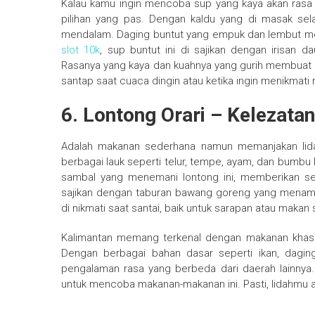
Kalau kamu ingin mencoba sup yang kaya akan rasa
pilihan yang pas. Dengan kaldu yang di masak sela
mendalam. Daging buntut yang empuk dan lembut mem
slot 10k
, sup buntut ini di sajikan dengan irisan
Rasanya yang kaya dan kuahnya yang gurih membuat 
santap saat cuaca dingin atau ketika ingin menikmat
6. Lontong Orari – Kelezata
Adalah makanan sederhana namun memanjakan lida
berbagai lauk seperti telur, tempe, ayam, dan bumbu 
sambal yang menemani lontong ini, memberikan sen
sajikan dengan taburan bawang goreng yang menam
di nikmati saat santai, baik untuk sarapan atau makan 
Kalimantan memang terkenal dengan makanan kha
Dengan berbagai bahan dasar seperti ikan, dagin
pengalaman rasa yang berbeda dari daerah lainnya
untuk mencoba makanan-makanan ini. Pasti, lidahmu a