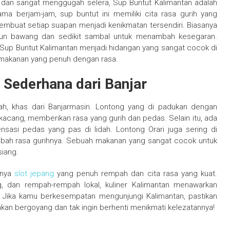
 dan sangat menggugah selera, Sup Buntut Kalimantan adalah
ma berjam-jam, sup buntut ini memiliki cita rasa gurih yang
buat setiap suapan menjadi kenikmatan tersendiri. Biasanya
 daun bawang dan sedikit sambal untuk menambah kesegaran.
Sup Buntut Kalimantan menjadi hidangan yang sangat cocok di
i makanan yang penuh dengan rasa.
n Sederhana dari Banjar
h, khas dari Banjarmasin. Lontong yang di padukan dengan
kacang, memberikan rasa yang gurih dan pedas. Selain itu, ada
sasi pedas yang pas di lidah. Lontong Orari juga sering di
bah rasa gurihnya. Sebuah makanan yang sangat cocok untuk
siang.
snya
slot jepang
yang penuh rempah dan cita rasa yang kuat.
g, dan rempah-rempah lokal, kuliner Kalimantan menawarkan
. Jika kamu berkesempatan mengunjungi Kalimantan, pastikan
kan bergoyang dan tak ingin berhenti menikmati kelezatannya!