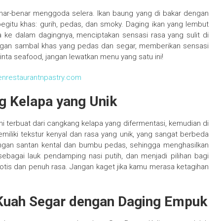
nar-benar menggoda selera. Ikan baung yang di bakar dengan
gitu khas: gurih, pedas, dan smoky. Daging ikan yang lembut
e dalam dagingnya, menciptakan sensasi rasa yang sulit di
 dengan sambal khas yang pedas dan segar, memberikan sensasi
ta seafood, jangan lewatkan menu yang satu ini!
nrestaurantnpastry.com
g Kelapa yang Unik
 terbuat dari cangkang kelapa yang difermentasi, kemudian di
iki tekstur kenyal dan rasa yang unik, yang sangat berbeda
engan santan kental dan bumbu pedas, sehingga menghasilkan
 sebagai lauk pendamping nasi putih, dan menjadi pilihan bagi
otis dan penuh rasa. Jangan kaget jika kamu merasa ketagihan
 Kuah Segar dengan Daging Empuk