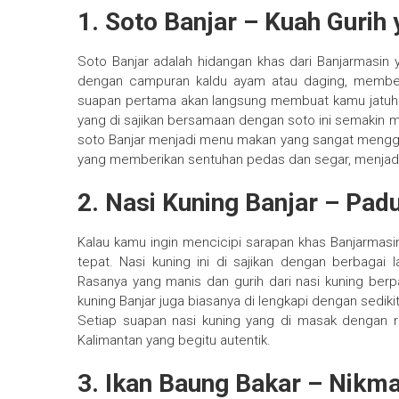
1. Soto Banjar – Kuah Guri
Soto Banjar adalah hidangan khas dari Banjarmasin 
dengan campuran kaldu ayam atau daging, membe
suapan pertama akan langsung membuat kamu jatuh c
yang di sajikan bersamaan dengan soto ini semakin 
soto Banjar menjadi menu makan yang sangat menggod
yang memberikan sentuhan pedas dan segar, menjadik
2. Nasi Kuning Banjar – Pad
Kalau kamu ingin mencicipi sarapan khas Banjarmasi
tepat. Nasi kuning ini di sajikan dengan berbagai 
Rasanya yang manis dan gurih dari nasi kuning be
kuning Banjar juga biasanya di lengkapi dengan sedi
Setiap suapan nasi kuning yang di masak dengan 
Kalimantan yang begitu autentik.
3. Ikan Baung Bakar – Nikm