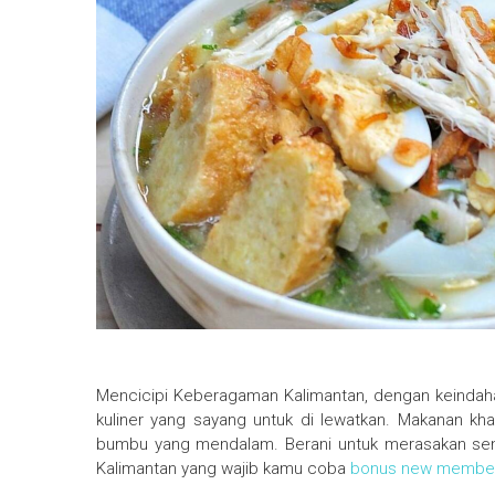
Mencicipi Keberagaman Kalimantan, dengan keinda
kuliner yang sayang untuk di lewatkan. Makanan k
bumbu yang mendalam. Berani untuk merasakan sen
Kalimantan yang wajib kamu coba
bonus new membe