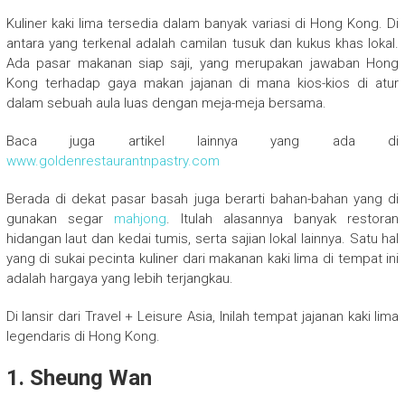
Kuliner kaki lima tersedia dalam banyak variasi di Hong Kong. Di
antara yang terkenal adalah camilan tusuk dan kukus khas lokal.
Ada pasar makanan siap saji, yang merupakan jawaban Hong
Kong terhadap gaya makan jajanan di mana kios-kios di atur
dalam sebuah aula luas dengan meja-meja bersama.
Baca juga artikel lainnya yang ada di
www.goldenrestaurantnpastry.com
Berada di dekat pasar basah juga berarti bahan-bahan yang di
gunakan segar
mahjong
. Itulah alasannya banyak restoran
hidangan laut dan kedai tumis, serta sajian lokal lainnya. Satu hal
yang di sukai pecinta kuliner dari makanan kaki lima di tempat ini
adalah hargaya yang lebih terjangkau.
Di lansir dari Travel + Leisure Asia, Inilah tempat jajanan kaki lima
legendaris di Hong Kong.
1. Sheung Wan