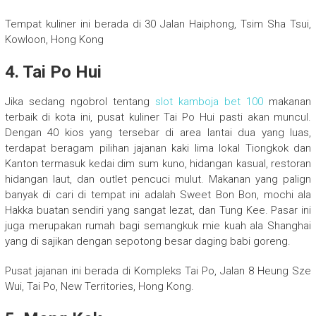
Tempat kuliner ini berada di 30 Jalan Haiphong, Tsim Sha Tsui,
Kowloon, Hong Kong
4. Tai Po Hui
Jika sedang ngobrol tentang
slot kamboja bet 100
makanan
terbaik di kota ini, pusat kuliner Tai Po Hui pasti akan muncul.
Dengan 40 kios yang tersebar di area lantai dua yang luas,
terdapat beragam pilihan jajanan kaki lima lokal Tiongkok dan
Kanton termasuk kedai dim sum kuno, hidangan kasual, restoran
hidangan laut, dan outlet pencuci mulut. Makanan yang palign
banyak di cari di tempat ini adalah Sweet Bon Bon, mochi ala
Hakka buatan sendiri yang sangat lezat, dan Tung Kee. Pasar ini
juga merupakan rumah bagi semangkuk mie kuah ala Shanghai
yang di sajikan dengan sepotong besar daging babi goreng.
Pusat jajanan ini berada di Kompleks Tai Po, Jalan 8 Heung Sze
Wui, Tai Po, New Territories, Hong Kong.