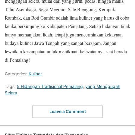
menggugah selera, mulai dari yang gurih, pedas, hingga manis.
Tahu Asembago, Sego Megono, Sate Blengong, Kerupuk
Rambak, dan Roti Gambir adalah lima kuliner yang harus di coba
ketika berkunjung ke Kabupaten Pemalang. Setiap hidangan tidak
hanya memanjakan lidah, tetapi juga mencerminkan kekayaan
budaya kuliner Jawa Tengah yang sangat beragam. Jangan
lewatkan kesempatan untuk menikmati kelezatannya saat berada
di Pemalang!
Categories:
Kuliner
Tags:
5 Hidangan Tradisional Pemalang
,
yang Menggugah
Selera
Leave a Comment
Situs Kuliner Terupdate dan Terpopuler