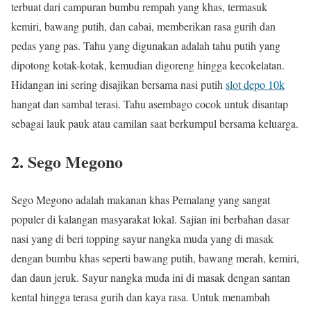
terbuat dari campuran bumbu rempah yang khas, termasuk
kemiri, bawang putih, dan cabai, memberikan rasa gurih dan
pedas yang pas. Tahu yang digunakan adalah tahu putih yang
dipotong kotak-kotak, kemudian digoreng hingga kecokelatan.
Hidangan ini sering disajikan bersama nasi putih
slot depo 10k
hangat dan sambal terasi. Tahu asembago cocok untuk disantap
sebagai lauk pauk atau camilan saat berkumpul bersama keluarga.
2.
Sego Megono
Sego Megono adalah makanan khas Pemalang yang sangat
populer di kalangan masyarakat lokal. Sajian ini berbahan dasar
nasi yang di beri topping sayur nangka muda yang di masak
dengan bumbu khas seperti bawang putih, bawang merah, kemiri,
dan daun jeruk. Sayur nangka muda ini di masak dengan santan
kental hingga terasa gurih dan kaya rasa. Untuk menambah