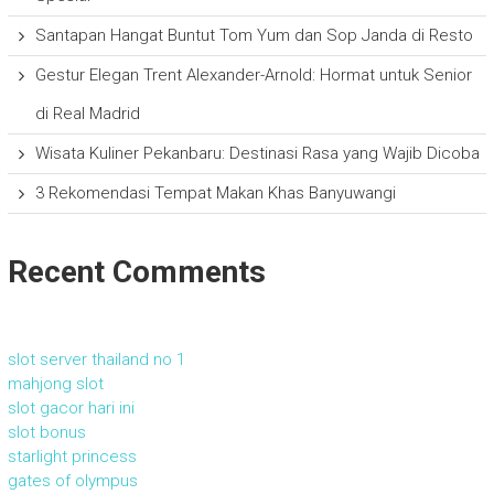
Santapan Hangat Buntut Tom Yum dan Sop Janda di Resto
Gestur Elegan Trent Alexander-Arnold: Hormat untuk Senior
di Real Madrid
Wisata Kuliner Pekanbaru: Destinasi Rasa yang Wajib Dicoba
3 Rekomendasi Tempat Makan Khas Banyuwangi
Recent Comments
slot server thailand no 1
mahjong slot
slot gacor hari ini
slot bonus
starlight princess
gates of olympus