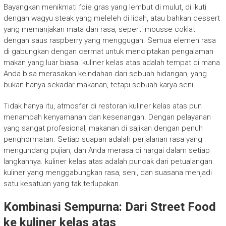
Bayangkan menikmati foie gras yang lembut di mulut, di ikuti
dengan wagyu steak yang meleleh di lidah, atau bahkan dessert
yang memanjakan mata dan rasa, seperti mousse coklat
dengan saus raspberry yang menggugah. Semua elemen rasa
di gabungkan dengan cermat untuk menciptakan pengalaman
makan yang luar biasa. kuliner kelas atas adalah tempat di mana
Anda bisa merasakan keindahan dari sebuah hidangan, yang
bukan hanya sekadar makanan, tetapi sebuah karya seni.
Tidak hanya itu, atmosfer di restoran kuliner kelas atas pun
menambah kenyamanan dan kesenangan. Dengan pelayanan
yang sangat profesional, makanan di sajikan dengan penuh
penghormatan. Setiap suapan adalah perjalanan rasa yang
mengundang pujian, dan Anda merasa di hargai dalam setiap
langkahnya. kuliner kelas atas adalah puncak dari petualangan
kuliner yang menggabungkan rasa, seni, dan suasana menjadi
satu kesatuan yang tak terlupakan.
Kombinasi Sempurna: Dari Street Food
ke kuliner kelas atas