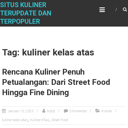
Skip
SITUS KULINER
to
TERUPDATE DAN
content
TERPOPULER
Tag: kuliner kelas atas
Rencana Kuliner Penuh
Petualangan: Dari Street Food
Hingga Fine Dining
Januari 10, 2025
lnjlojt
0 Komentar
Kuliner
,
,
kuliner kelas atas
Kuliner Khas
Street Food