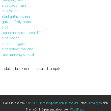
slot gacor hari ini
slot bonus
starlight princess
gates of olympus
slot
bonus new member 100
slot gacor
situs slot gacor
slot server thailand
rajamahjong official
Tidak ada komentar untuk ditampilkan.
Hak Cipta © 2026
Situs Kuliner Terupdate dan Terpopuler
. Tema:
Himalayas
oleh
ThemeGrill. Dipersembahkan oleh
WordPress
.