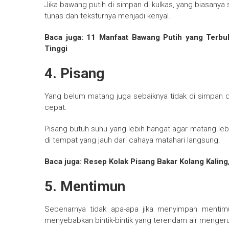
Jika bawang putih di simpan di kulkas, yang biasanya
tunas dan teksturnya menjadi kenyal.
Baca juga: 11 Manfaat Bawang Putih yang Terbuk
Tinggi
4. Pisang
Yang belum matang juga sebaiknya tidak di simpan di
cepat.
Pisang butuh suhu yang lebih hangat agar matang lebi
di tempat yang jauh dari cahaya matahari langsung.
Baca juga: Resep Kolak Pisang Bakar Kolang Kaling
5. Mentimun
Sebenarnya tidak apa-apa jika menyimpan menti
menyebabkan bintik-bintik yang terendam air mengerut