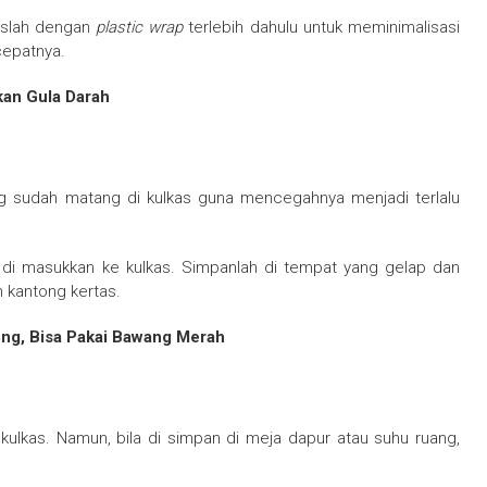
uslah dengan
plastic wrap
terlebih dahulu untuk meminimalisasi
cepatnya.
kan Gula Darah
ng sudah matang di kulkas guna mencegahnya menjadi terlalu
h di masukkan ke kulkas. Simpanlah di tempat yang gelap dan
 kantong kertas.
ong, Bisa Pakai Bawang Merah
 kulkas. Namun, bila di simpan di meja dapur atau suhu ruang,