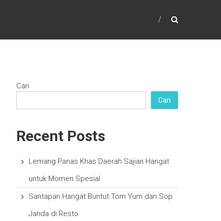
Cari
Cari
Recent Posts
Lemang Panas Khas Daerah Sajian Hangat
untuk Momen Spesial
Santapan Hangat Buntut Tom Yum dan Sop
Janda di Resto