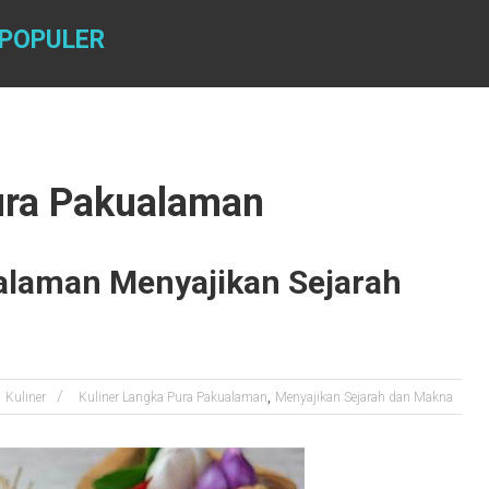
RPOPULER
Pura Pakualaman
alaman Menyajikan Sejarah
,
Kuliner
Kuliner Langka Pura Pakualaman
Menyajikan Sejarah dan Makna