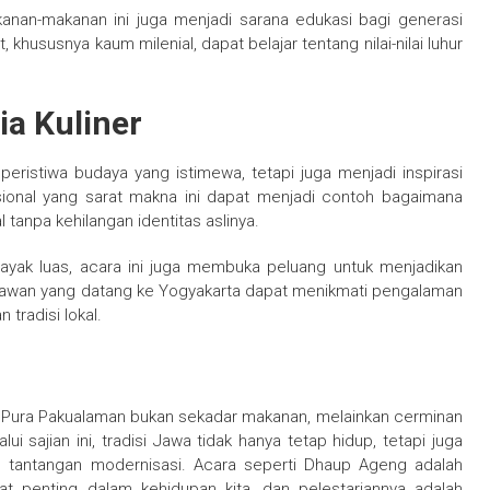
kanan-makanan ini juga menjadi sarana edukasi bagi generasi
khususnya kaum milenial, dapat belajar tentang nilai-nilai luhur
ia Kuliner
ristiwa budaya yang istimewa, tetapi juga menjadi inspirasi
isional yang sarat makna ini dapat menjadi contoh bagaimana
l tanpa kehilangan identitas aslinya.
ayak luas, acara ini juga membuka peluang untuk menjadikan
isatawan yang datang ke Yogyakarta dapat menikmati pengalaman
tradisi lokal.
g Pura Pakualaman bukan sekadar makanan, melainkan cerminan
lui sajian ini, tradisi Jawa tidak hanya tetap hidup, tetapi juga
ah tantangan modernisasi. Acara seperti Dhaup Ageng adalah
at penting dalam kehidupan kita, dan pelestariannya adalah