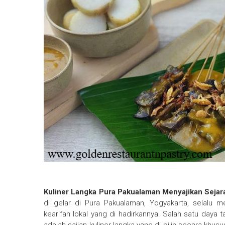
Kuliner Langka Pura Pakualaman Menyajikan Seja
di gelar di Pura Pakualaman, Yogyakarta, selalu 
kearifan lokal yang di hadirkannya. Salah satu daya