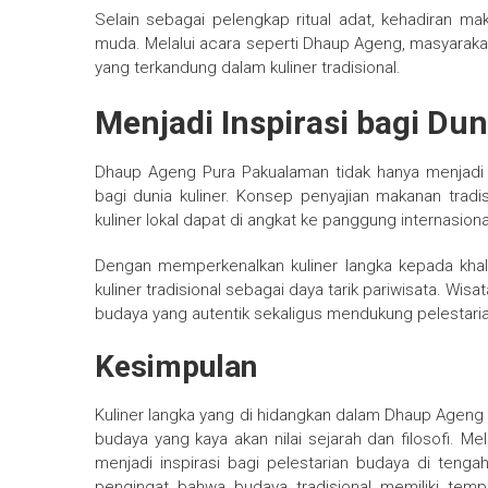
Selain sebagai pelengkap ritual adat, kehadiran ma
muda. Melalui acara seperti Dhaup Ageng, masyarakat, 
yang terkandung dalam kuliner tradisional.
Menjadi Inspirasi bagi Dun
Dhaup Ageng Pura Pakualaman tidak hanya menjadi pe
bagi dunia kuliner. Konsep penyajian makanan trad
kuliner lokal dapat di angkat ke panggung internasiona
Dengan memperkenalkan kuliner langka kepada khal
kuliner tradisional sebagai daya tarik pariwisata. W
budaya yang autentik sekaligus mendukung pelestarian 
Kesimpulan
Kuliner langka yang di hidangkan dalam Dhaup Agen
budaya yang kaya akan nilai sejarah dan filosofi. Mela
menjadi inspirasi bagi pelestarian budaya di teng
pengingat bahwa budaya tradisional memiliki temp