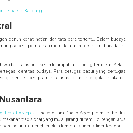
r Terbaik di Bandung
ral
gan penuh kehati-hatian dan tata cara tertentu. Dalam budaya
ting seperti pernikahan memiliki aturan tersendiri, baik dalam
h-wadah tradisional seperti tampah atau piring tembikar. Selain
pertegas identitas budaya. Para petugas dapur yang bertugas
 yang memiliki pengalaman khusus dalam mengolah makanan
 Nusantara
gates of olympus
langka dalam Dhaup Ageng menjadi bentuk
k makanan tradisional yang mulai jarang di temui di tengah arus
n penting untuk menghidupkan kembali kuliner-kuliner tersebut.