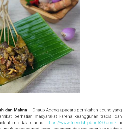
rah dan Makna
– Dhaup Ageng upacara pernikahan agung yang
memikat perhatian masyarakat karena keanggunan tradisi dan
 tarik utama dalam acara
https://www.friendshipbbq520.com/
ini