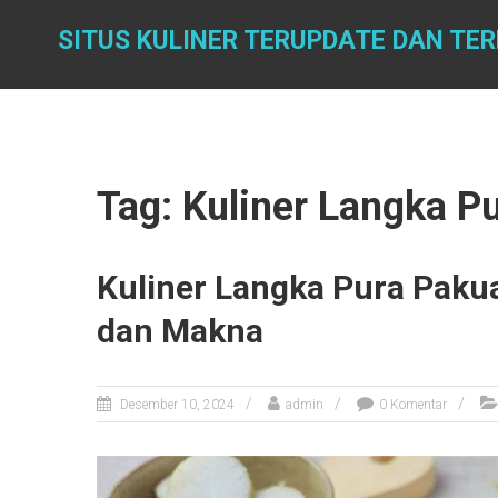
Skip
to
SITUS KULINER TERUPDATE DAN TE
content
Tag: Kuliner Langka 
Kuliner Langka Pura Paku
dan Makna
Desember 10, 2024
admin
0 Komentar