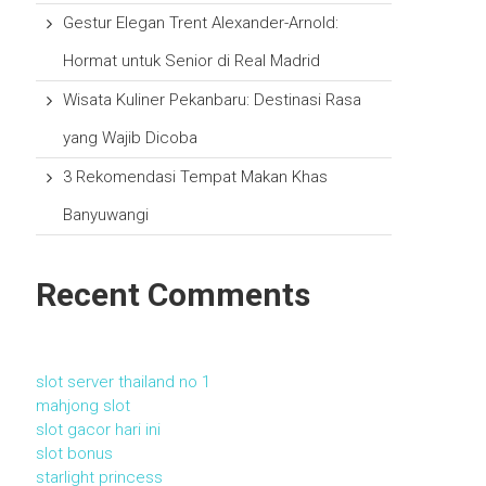
Gestur Elegan Trent Alexander-Arnold:
Hormat untuk Senior di Real Madrid
Wisata Kuliner Pekanbaru: Destinasi Rasa
yang Wajib Dicoba
3 Rekomendasi Tempat Makan Khas
Banyuwangi
Recent Comments
slot server thailand no 1
mahjong slot
slot gacor hari ini
slot bonus
starlight princess