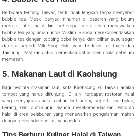
Berbicara tentang Taiwan, tentu tidak lengkap tanpa menyebut
bubble tea. Meski banyak minuman di pasaran yang belum
memiliki label halal, kini beberapa kedai telah menawarkan
bubble tea yang aman untuk Muslim. Bianca merekomendasikan
bubble tea dengan topping boba kenyal dan pilihan susu segar
di gerai seperti Milk Shop Halal yang berlokasi di Taipei dan
Taichung. Pastikan untuk memeriksa daftar menu halal sebelum
memesan.
5. Makanan Laut di Kaohsiung
Bagi pecinta makanan laut, kota Kaohsiung di Taiwan adalah
tempat yang harus dikunjungi. Di sini, terdapat restoran halal
yang menyajikan aneka olahan laut segar, seperti ikan bakar,
kerang, dan cumi-cumi. Bianca merekomendasikan restoran
halal di area pelabuhan yang menawarkan pengalaman makan
dengan pemandangan laut yang indah.
Tips Berburu Kuliner Halal di Taiwan