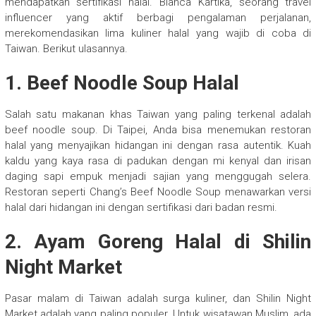
mendapatkan sertifikasi halal. Bianca Kartika, seorang travel
influencer yang aktif berbagi pengalaman perjalanan,
merekomendasikan lima kuliner halal yang wajib di coba di
Taiwan. Berikut ulasannya.
1. Beef Noodle Soup Halal
Salah satu makanan khas Taiwan yang paling terkenal adalah
beef noodle soup. Di Taipei, Anda bisa menemukan restoran
halal yang menyajikan hidangan ini dengan rasa autentik. Kuah
kaldu yang kaya rasa di padukan dengan mi kenyal dan irisan
daging sapi empuk menjadi sajian yang menggugah selera.
Restoran seperti Chang’s Beef Noodle Soup menawarkan versi
halal dari hidangan ini dengan sertifikasi dari badan resmi.
2. Ayam Goreng Halal di Shilin
Night Market
Pasar malam di Taiwan adalah surga kuliner, dan Shilin Night
Market adalah yang paling populer. Untuk wisatawan Muslim, ada