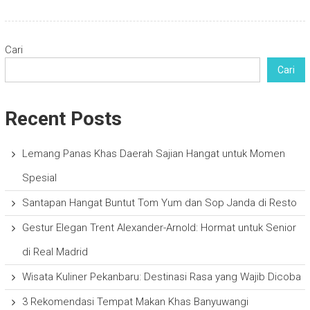
Cari
Cari
Recent Posts
Lemang Panas Khas Daerah Sajian Hangat untuk Momen
Spesial
Santapan Hangat Buntut Tom Yum dan Sop Janda di Resto
Gestur Elegan Trent Alexander-Arnold: Hormat untuk Senior
di Real Madrid
Wisata Kuliner Pekanbaru: Destinasi Rasa yang Wajib Dicoba
3 Rekomendasi Tempat Makan Khas Banyuwangi