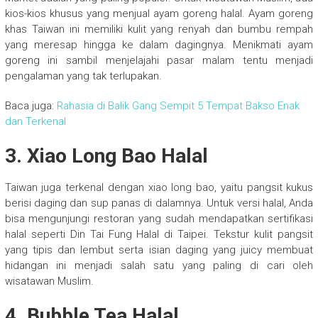
kios-kios khusus yang menjual ayam goreng halal. Ayam goreng
khas Taiwan ini memiliki kulit yang renyah dan bumbu rempah
yang meresap hingga ke dalam dagingnya. Menikmati ayam
goreng ini sambil menjelajahi pasar malam tentu menjadi
pengalaman yang tak terlupakan.
Baca juga:
Rahasia di Balik Gang Sempit 5 Tempat Bakso Enak
dan Terkenal
3. Xiao Long Bao Halal
Taiwan juga terkenal dengan xiao long bao, yaitu pangsit kukus
berisi daging dan sup panas di dalamnya. Untuk versi halal, Anda
bisa mengunjungi restoran yang sudah mendapatkan sertifikasi
halal seperti Din Tai Fung Halal di Taipei. Tekstur kulit pangsit
yang tipis dan lembut serta isian daging yang juicy membuat
hidangan ini menjadi salah satu yang paling di cari oleh
wisatawan Muslim.
4. Bubble Tea Halal