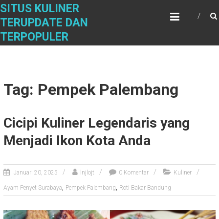
Skip
SITUS KULINER
to
TERUPDATE DAN
content
TERPOPULER
Tag: Pempek Palembang
Cicipi Kuliner Legendaris yang
Menjadi Ikon Kota Anda
Januari 20, 2025
lnjlojt
0 Komentar
Kuliner
,
,
Ayam Penyet Surabaya
Pempek Palembang
Roti Bakar Bandung