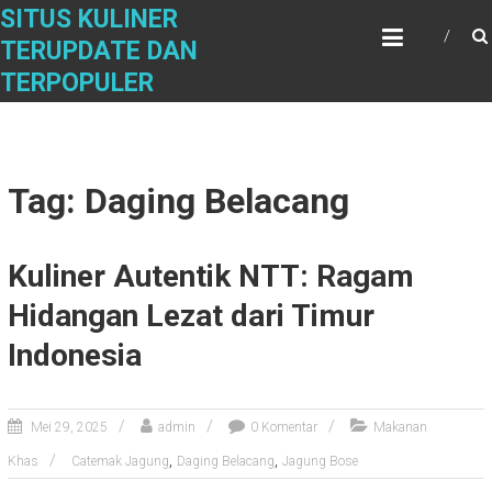
Skip
SITUS KULINER
to
TERUPDATE DAN
content
TERPOPULER
Tag: Daging Belacang
Kuliner Autentik NTT: Ragam
Hidangan Lezat dari Timur
Indonesia
Mei 29, 2025
admin
0 Komentar
Makanan
,
,
Khas
Catemak Jagung
Daging Belacang
Jagung Bose