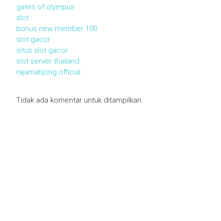
gates of olympus
slot
bonus new member 100
slot gacor
situs slot gacor
slot server thailand
rajamahjong official
Tidak ada komentar untuk ditampilkan.