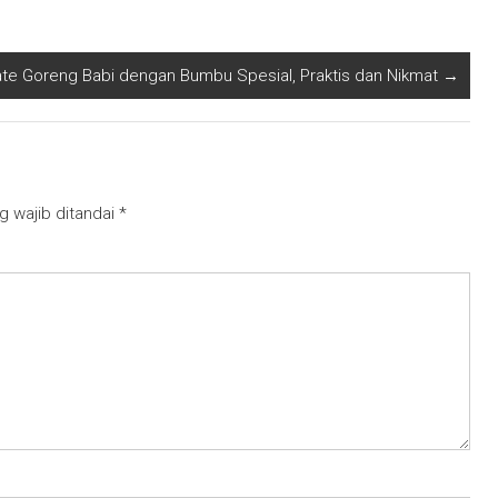
te Goreng Babi dengan Bumbu Spesial, Praktis dan Nikmat
→
g wajib ditandai
*