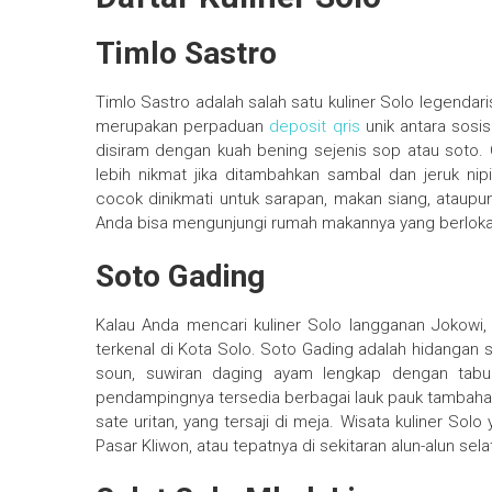
Timlo Sastro
Timlo Sastro adalah salah satu kuliner Solo legendar
merupakan perpaduan
deposit qris
unik antara sosis
disiram dengan kuah bening sejenis sop atau soto. 
lebih nikmat jika ditambahkan sambal dan jeruk n
cocok dinikmati untuk sarapan, makan siang, ataupun
Anda bisa mengunjungi rumah makannya yang berlokas
Soto Gading
Kalau Anda mencari kuliner Solo langganan Jokowi
terkenal di Kota Solo. Soto Gading adalah hidangan 
soun, suwiran daging ayam lengkap dengan tabu
pendampingnya tersedia berbagai lauk pauk tambahan, 
sate uritan, yang tersaji di meja. Wisata kuliner Solo 
Pasar Kliwon, atau tepatnya di sekitaran alun-alun sel