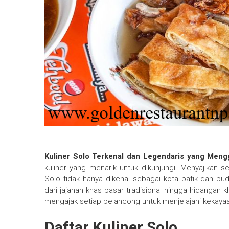
Kuliner Solo Terkenal dan Legendaris yang Men
kuliner yang menarik untuk dikunjungi. Menyajikan 
Solo tidak hanya dikenal sebagai kota batik dan bud
dari jajanan khas pasar tradisional hingga hidangan
mengajak setiap pelancong untuk menjelajahi kekayaa
Daftar Kuliner Solo