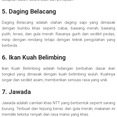
5. Daging Belacang
Daging Belacang adalah olahan daging sapi yang dimasak
dengan bumbu khas seperti cabai, bawang merah, bawang
putih, terasi, dan gula merah. Rasanya gurih dan sedikit pedas,
mirip dengan rendang tetapi dengan teknik pengolahan yang
berbeda.
6. Ikan Kuah Belimbing
Ikan Kuah Belimbing adalah hidangan berbahan dasar ikan
tongkol yang dimasak dengan kuah belimbing wuluh. Kuahnya
segar dan sedikit asam, memberikan sensasi rasa yang unik.
7. Jawada
Jawada adalah camilan khas NTT yang berbentuk seperti sarang
burung. Terbuat dari tepung beras dan gula merah, makanan ini
memiliki tekstur renyah dan rasa manis yang khas.