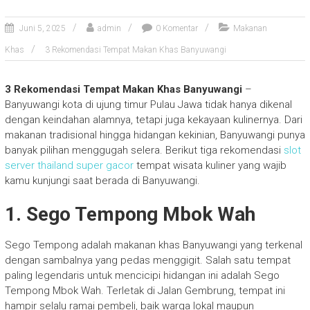
Juni 5, 2025
admin
0 Komentar
Makanan
Khas
3 Rekomendasi Tempat Makan Khas Banyuwangi
3 Rekomendasi Tempat Makan Khas Banyuwangi
–
Banyuwangi kota di ujung timur Pulau Jawa tidak hanya dikenal
dengan keindahan alamnya, tetapi juga kekayaan kulinernya. Dari
makanan tradisional hingga hidangan kekinian, Banyuwangi punya
banyak pilihan menggugah selera. Berikut tiga rekomendasi
slot
server thailand super gacor
tempat wisata kuliner yang wajib
kamu kunjungi saat berada di Banyuwangi.
1. Sego Tempong Mbok Wah
Sego Tempong adalah makanan khas Banyuwangi yang terkenal
dengan sambalnya yang pedas menggigit. Salah satu tempat
paling legendaris untuk mencicipi hidangan ini adalah Sego
Tempong Mbok Wah. Terletak di Jalan Gembrung, tempat ini
hampir selalu ramai pembeli, baik warga lokal maupun