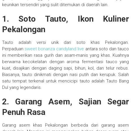
keunikan tersendiri yang sulit ditemukan di daerah lain.
1. Soto Tauto, Ikon Kuliner
Pekalongan
Tauto adalah versi unik dari soto khas Pekalongan.
Perpaduan
sweet bonanza candyland live
antara soto dan tauco
ini memberikan rasa gurih dan asam-manis yang khas. Kuahnya
berwarna kecokelatan dengan aroma fermentasi tauco yang
kuat, disajikan dengan daging sapi, bihun, kol, dan telur rebus.
Biasanya, tauto dinikmati dengan nasi putih dan kerupuk. Salah
satu tempat terkenal untuk mencicipi tauto adalah Tauto Bang
Dul yang legendaris.
2. Garang Asem, Sajian Segar
Penuh Rasa
Garang asem khas Pekalongan berbeda dari garang asem