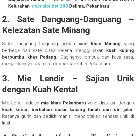
Kelurahan
situs slot bet 200
Delima, Pekanbaru
.
2. Sate Danguang-Danguang –
Kelezatan Sate Minang
Sate Danguang-Danguang adalah
sate khas Minang
yang
berbeda dari sate biasa karena menggunakan
kuah kuning
berbumbu khas Padang
. Dagingnya empuk dan kaya rasa,
menjadikannya salah satu kuliner favorit di Pekanbaru.
3. Mie Lendir – Sajian Unik
dengan Kuah Kental
Mie Lendir adalah
mie khas Pekanbaru
yang disajikan dengan
kuah kental berbahan dasar kacang tanah dan ubi jalar
.
Rasanya gurih dan sedikit manis, menciptakan sensasi unik di
lidah.