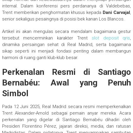
internal. Dalam konferensi pers perdananya di Valdebebas,
Trent memberikan penghormatan khusus kepada
Dani Carvajal
,
senior sekaligus pesaingnya di posisi bek kanan Los Blancos.
Artikel ini akan mengulas secara mendalam bagaimana gestur
tersebut mencerminkan karakter Trent
slot deposit qris
,
dinamika persaingan sehat di Real Madrid, serta bagaimana
sikap seperti ini menjadi fondasi penting dalam membangun
harmoni di ruang ganti klub-klub besar.
Perkenalan Resmi di Santiago
Bernabéu: Awal yang Penuh
Simbol
Pada 12 Juni 2025, Real Madrid secara resmi memperkenalkan
Trent Alexander-Arnold sebagai pemain anyar mereka. Acara
perkenalan yang digelar di Santiago Bernabéu dihadiri oleh
Presiden Florentino Pérez, jajaran direksi, media, dan ratusan
Madridistas. Dalam pidatonya, Trent menyampaikan sambutan