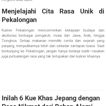
Menjelajahi Cita Rasa Unik di
Pekalongan
Kuliner Pekalongan mencerminkan kekayaan budaya dan
akulturasi berbagai pengaruh, mulai dari Jawa, Arab, hingga
Tionghoa. Setiap makanan memiliki cerita dan sejarah yang
panjang, menjadikannya lebih dari sekadar santapan biasa. Saat
berkunjung ke Pekalongan, jangan hanya belanja batik—rasakan
juga petualangan rasa yang tak terlupakan dari kuliner khasnya.
Inilah 6 Kue Khas Jepang dengan