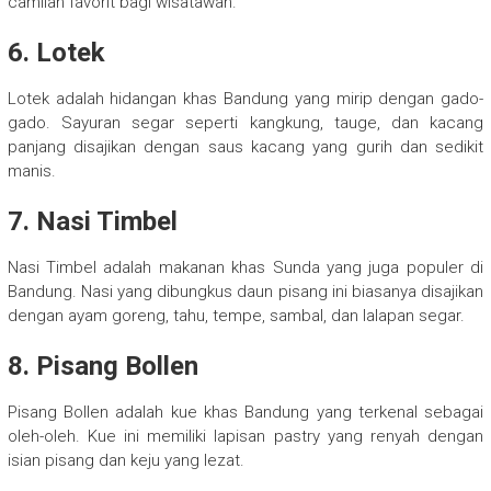
camilan favorit bagi wisatawan.
6. Lotek
Lotek adalah hidangan khas Bandung yang mirip dengan gado-
gado. Sayuran segar seperti kangkung, tauge, dan kacang
panjang disajikan dengan saus kacang yang gurih dan sedikit
manis.
7. Nasi Timbel
Nasi Timbel adalah makanan khas Sunda yang juga populer di
Bandung. Nasi yang dibungkus daun pisang ini biasanya disajikan
dengan ayam goreng, tahu, tempe, sambal, dan lalapan segar.
8. Pisang Bollen
Pisang Bollen adalah kue khas Bandung yang terkenal sebagai
oleh-oleh. Kue ini memiliki lapisan pastry yang renyah dengan
isian pisang dan keju yang lezat.