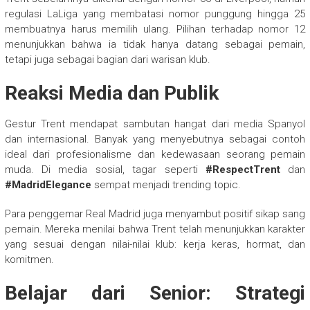
regulasi LaLiga yang membatasi nomor punggung hingga 25
membuatnya harus memilih ulang. Pilihan terhadap nomor 12
menunjukkan bahwa ia tidak hanya datang sebagai pemain,
tetapi juga sebagai bagian dari warisan klub.
Reaksi Media dan Publik
Gestur Trent mendapat sambutan hangat dari media Spanyol
dan internasional. Banyak yang menyebutnya sebagai contoh
ideal dari profesionalisme dan kedewasaan seorang pemain
muda. Di media sosial, tagar seperti
#RespectTrent
dan
#MadridElegance
sempat menjadi trending topic.
Para penggemar Real Madrid juga menyambut positif sikap sang
pemain. Mereka menilai bahwa Trent telah menunjukkan karakter
yang sesuai dengan nilai-nilai klub: kerja keras, hormat, dan
komitmen.
Belajar dari Senior: Strategi