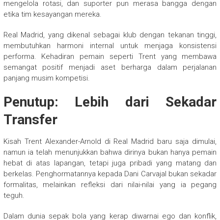
mengelola rotasi, dan suporter pun merasa bangga dengan
etika tim kesayangan mereka.
Real Madrid, yang dikenal sebagai klub dengan tekanan tinggi,
membutuhkan harmoni internal untuk menjaga konsistensi
performa. Kehadiran pemain seperti Trent yang membawa
semangat positif menjadi aset berharga dalam perjalanan
panjang musim kompetisi.
Penutup: Lebih dari Sekadar
Transfer
Kisah Trent Alexander-Arnold di Real Madrid baru saja dimulai,
namun ia telah menunjukkan bahwa dirinya bukan hanya pemain
hebat di atas lapangan, tetapi juga pribadi yang matang dan
berkelas. Penghormatannya kepada Dani Carvajal bukan sekadar
formalitas, melainkan refleksi dari nilai-nilai yang ia pegang
teguh.
Dalam dunia sepak bola yang kerap diwarnai ego dan konflik,