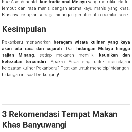
Kue Asidah adalah
kue tradisional Melayu
yang memiliki tekstur
lembut dan rasa manis dengan aroma kayu manis yang khas.
Biasanya disajikan sebagai hidangan penutup atau camilan sore.
Kesimpulan
Pekanbaru menawarkan
beragam wisata kuliner yang kaya
akan cita rasa dan sejarah
. Dari
hidangan Melayu hingga
sajian Minang
, setiap makanan memiliki
keunikan dan
kelezatan tersendiri
. Apakah Anda siap untuk menjelajahi
kelezatan kuliner Pekanbaru? Pastikan untuk mencicipi hidangan-
hidangan ini saat berkunjung!
3 Rekomendasi Tempat Makan
Khas Banyuwangi