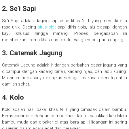
2. Se’i Sapi
Se’i Sapi adalah daging sapi asap khas NTT yang memiliki cita
rasa unik. Daging
situs slot
sapi diiris tipis, lalu diasapi dengan
kayu khusus hingga matang. Proses pengasapan ini
memberikan aroma khas dan tekstur yang lembut pada daging.
3. Catemak Jagung
Catemak Jagung adalah hidangan berbahan dasar jagung yang
dicampur dengan kacang tanah, kacang hijau, dan labu kuning.
Makanan ini biasanya disajikan sebagai makanan penutup atau
camilan sehat.
4. Kolo
Kolo adalah nasi bakar khas NTT yang dimasak dalam bambu.
Beras dicampur dengan bumbu khas, lalu dimasukkan ke dalam
bambu muda dan dibakar di atas bara api. Hidangan ini sering
disajikan dalam acara adat dan perayaan.