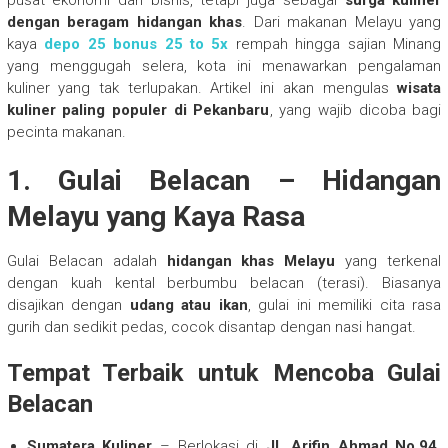
pusat ekonomi dan bisnis, tetapi juga sebagai
surga kuliner
dengan beragam hidangan khas
. Dari makanan Melayu yang
kaya
depo 25 bonus 25 to 5x
rempah hingga sajian Minang
yang menggugah selera, kota ini menawarkan pengalaman
kuliner yang tak terlupakan. Artikel ini akan mengulas
wisata
kuliner paling populer di Pekanbaru
, yang wajib dicoba bagi
pecinta makanan.
1. Gulai Belacan – Hidangan
Melayu yang Kaya Rasa
Gulai Belacan adalah
hidangan khas Melayu
yang terkenal
dengan kuah kental berbumbu belacan (terasi). Biasanya
disajikan dengan
udang atau ikan
, gulai ini memiliki cita rasa
gurih dan sedikit pedas, cocok disantap dengan nasi hangat.
Tempat Terbaik untuk Mencoba Gulai
Belacan
Sumatera Kuliner
– Berlokasi di
Jl. Arifin Ahmad No.94,