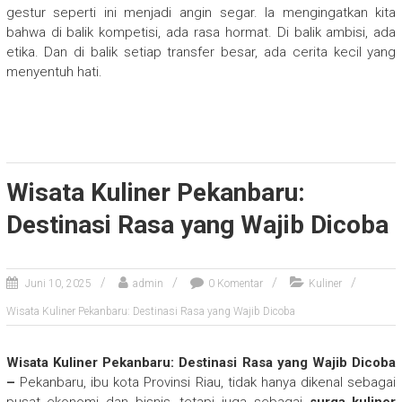
gestur seperti ini menjadi angin segar. Ia mengingatkan kita
bahwa di balik kompetisi, ada rasa hormat. Di balik ambisi, ada
etika. Dan di balik setiap transfer besar, ada cerita kecil yang
menyentuh hati.
Wisata Kuliner Pekanbaru:
Destinasi Rasa yang Wajib Dicoba
Juni 10, 2025
admin
0 Komentar
Kuliner
Wisata Kuliner Pekanbaru: Destinasi Rasa yang Wajib Dicoba
Wisata Kuliner Pekanbaru: Destinasi Rasa yang Wajib Dicoba
–
Pekanbaru, ibu kota Provinsi Riau, tidak hanya dikenal sebagai