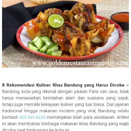
8 Rekomendasi Kuliner Khas Bandung yang Harus Dicoba –
Bandung, kota yang dikenal dengan julukan Paris van Java, tidak
hanya menawarkan keindahan alam dan suasana yang sejuk,
tetapi juga memiliki kekayaan kuliner yang luar biasa. Dari jajanan
tradisional hingga makanan modern yang viral, Bandung selalu
berhasil
slot bet kecil
memanjakan lidah para wisatawan. Artikel
ini akan membahas berbagai makanan khas Bandung yang wajib
dicoba saat berkunjung ke kota ini.