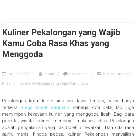
Kuliner Pekalongan yang Wajib
Kamu Coba Rasa Khas yang
Menggoda
,
Mei 10, 2025
admin
0 Komentar
Kuliner
Makanan
Khas
Kuliner Pekalongan yang Wajib Kamu Coba
Pekalongan, kota di pesisir utara Jawa Tengah, bukan hanya
terkenal
mega wheel pragmatic
sebagai kota batik, tapi juga
menyimpan kekayaan kuliner yang menggoda lidah. Bagi para
pecinta wisata kuliner, mencicipi makanan khas Pekalongan
adalah pengalaman yang tak boleh dilewatkan. Dari cita rasa
gurih, manis, hingga pedas, kuliner Pekalongan menyajikan