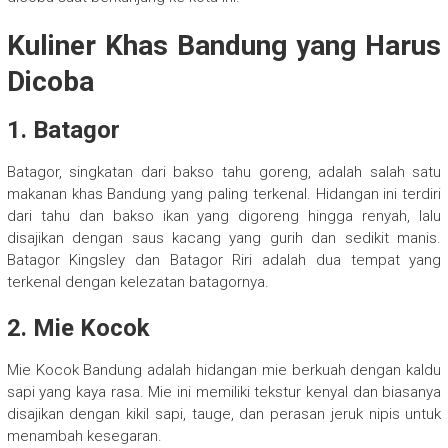
Kuliner Khas Bandung yang Harus
Dicoba
1. Batagor
Batagor, singkatan dari bakso tahu goreng, adalah salah satu
makanan khas Bandung yang paling terkenal. Hidangan ini terdiri
dari tahu dan bakso ikan yang digoreng hingga renyah, lalu
disajikan dengan saus kacang yang gurih dan sedikit manis.
Batagor Kingsley dan Batagor Riri adalah dua tempat yang
terkenal dengan kelezatan batagornya.
2. Mie Kocok
Mie Kocok Bandung adalah hidangan mie berkuah dengan kaldu
sapi yang kaya rasa. Mie ini memiliki tekstur kenyal dan biasanya
disajikan dengan kikil sapi, tauge, dan perasan jeruk nipis untuk
menambah kesegaran.